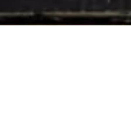
Découvrez
NOTRE HISTOIRE
50 ANS D’EXPÉRIENCES CUMULÉES: SOLUTIONS
CRÉATIVES ET FLEXIBILITÉ !
M
arcel Amrein et
T
hierry Chambe créent
MT
Restauration S.A.
en 2016.
Leurs expériences de plus de 50 ans cumulées en